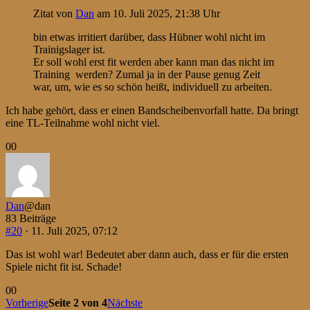
Zitat von
Dan
am 10. Juli 2025, 21:38 Uhr
bin etwas irritiert darüber, dass Hübner wohl nicht im
Trainigslager ist.
Er soll wohl erst fit werden aber kann man das nicht im
Training werden? Zumal ja in der Pause genug Zeit
war, um, wie es so schön heißt, individuell zu arbeiten.
Ich habe gehört, dass er einen Bandscheibenvorfall hatte. Da bringt
eine TL-Teilnahme wohl nicht viel.
Anklicken
Anklicken
0
0
für
für
Daumen
Daumen
nach
nach
unten.
oben.
Dan
@dan
83 Beiträge
#20
· 11. Juli 2025, 07:12
Das ist wohl war! Bedeutet aber dann auch, dass er für die ersten
Spiele nicht fit ist. Schade!
Anklicken
Anklicken
0
0
für
für
Vorherige
Seite 2 von 4
Nächste