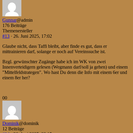
Daumen
Daumen
nach
nach
unten.
oben.
Gunnar
@admin
176 Beiträge
Themenersteller
#13
· 26. Juni 2025, 17:02
Glaube nicht, dass Taffi bleibt, aber finde es gut, dass er
mittrainieren darf, solange er noch auf Vereinssuche ist.
Bzgl. gewünschter Zugänge habe ich im WK von zwei
Innenverteidigern gelesen (Wegmann darf/soll ja gehen) und einem
"Mittelfeldstrategen". Wo hast Du denn die Info mit einem 6er und
einem 8er her?
Anklicken
Anklicken
0
0
für
für
Daumen
Daumen
nach
nach
unten.
oben.
Dominik
@dominik
12 Beiträge