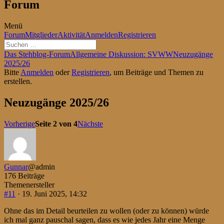
Forum
Menü
Forum-
Forum
Mitglieder
Aktivität
Anmelden
Registrieren
Navigation
Forum-
Das Stehblog-Forum
Allgemeine Diskussion: SVWW
Neuzugänge
Breadcrumbs
2025/26
-
Bitte
Anmelden
oder
Registrieren
, um Beiträge und Themen zu
Du
erstellen.
bist
hier:
Neuzugänge 2025/26
Vorherige
Seite 2 von 4
Nächste
Gunnar
@admin
176 Beiträge
Themenersteller
#11
· 19. Juni 2025, 14:32
Ohne das im Detail beurteilen zu wollen (oder zu können) würde
ich mal ganz pauschal sagen, dass es wie jedes Jahr eine Menge