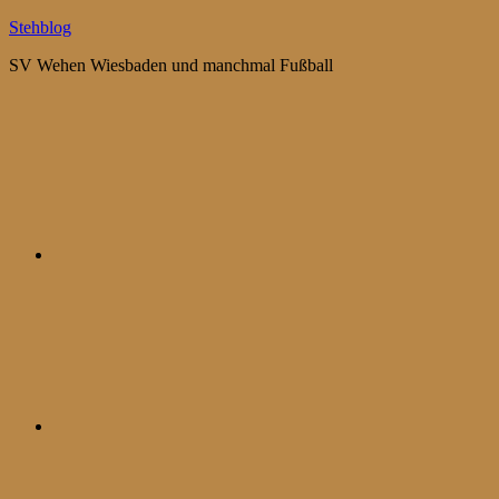
Zum
Stehblog
Inhalt
SV Wehen Wiesbaden und manchmal Fußball
springen
Bluesky
Mastodon
WhatsApp