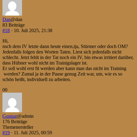
Daumen
Daumen
nach
nach
unten.
oben.
Dan
@dan
83 Beiträge
#18
· 10. Juli 2025, 21:38
Hi,
nsch dem IV letzte dann heute einen,tja, Stürmer oder doch OM?
Jedenfalls folgen den Worten Taten. Liest sich jedenfalls nicht
schlecht. Jetzt fehlt in der Tat noch ein IV, bin etwas irritiert darüber,
dass Hübner wohl nicht im Trainigslager ist.
Er soll wohl erst fit werden aber kann man das nicht im Training
werden? Zumal ja in der Pause genug Zeit war, um, wie es so
schön heißt, individuell zu arbeiten.
Anklicken
Anklicken
0
0
für
für
Daumen
Daumen
nach
nach
unten.
oben.
Gunnar
@admin
176 Beiträge
Themenersteller
#19
· 11. Juli 2025, 00:59