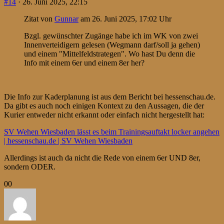
#14
· 26. Juni 2025, 22:15
Zitat von
Gunnar
am 26. Juni 2025, 17:02 Uhr
Bzgl. gewünschter Zugänge habe ich im WK von zwei
Innenverteidigern gelesen (Wegmann darf/soll ja gehen)
und einem "Mittelfeldstrategen". Wo hast Du denn die
Info mit einem 6er und einem 8er her?
Die Info zur Kaderplanung ist aus dem Bericht bei hessenschau.de.
Da gibt es auch noch einigen Kontext zu den Aussagen, die der
Kurier entweder nicht erkannt oder einfach nicht hergestellt hat:
SV Wehen Wiesbaden lässt es beim Trainingsauftakt locker angehen
| hessenschau.de | SV Wehen Wiesbaden
Allerdings ist auch da nicht die Rede von einem 6er UND 8er,
sondern ODER.
Anklicken
Anklicken
0
0
für
für
Daumen
Daumen
nach
nach
unten.
oben.