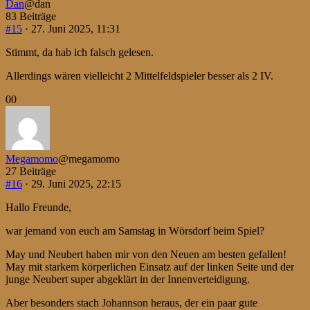
Dan
@dan
83 Beiträge
#15
· 27. Juni 2025, 11:31
Stimmt, da hab ich falsch gelesen.
Allerdings wären vielleicht 2 Mittelfeldspieler besser als 2 IV.
Anklicken
Anklicken
0
0
für
für
Daumen
Daumen
nach
nach
unten.
oben.
Megamomo
@megamomo
27 Beiträge
#16
· 29. Juni 2025, 22:15
Hallo Freunde,
war jemand von euch am Samstag in Wörsdorf beim Spiel?
May und Neubert haben mir von den Neuen am besten gefallen!
May mit starkem körperlichen Einsatz auf der linken Seite und der
junge Neubert super abgeklärt in der Innenverteidigung.
Aber besonders stach Johannson heraus, der ein paar gute