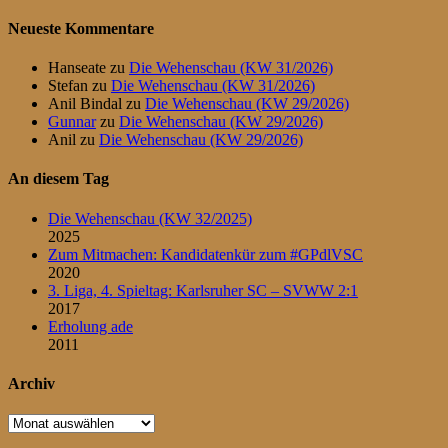
Daumen
Daumen
nach
nach
Neueste Kommentare
unten.
oben.
Hanseate
zu
Die Wehenschau (KW 31/2026)
Stefan
zu
Die Wehenschau (KW 31/2026)
Anil Bindal
zu
Die Wehenschau (KW 29/2026)
Gunnar
zu
Die Wehenschau (KW 29/2026)
Anil
zu
Die Wehenschau (KW 29/2026)
An diesem Tag
Die Wehenschau (KW 32/2025)
2025
Zum Mitmachen: Kandidatenkür zum #GPdlVSC
2020
3. Liga, 4. Spieltag: Karlsruher SC – SVWW 2:1
2017
Erholung ade
2011
Archiv
Archiv