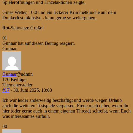
Spieleröffnungen und Einzelaktionen zeigte.
Gutes Wetter, 10:0 und ein leckerer Krimmelkuuche auf dem
Dunkerfest inklusive - kann gerne so weitergehen.
Rot-Schwarze Grüße!
Anklicken
Anklicken
0
1
für
für
Gunnar hat auf diesen Beitrag reagiert.
Daumen
Daumen
Gunnar
nach
nach
unten.
oben.
Gunnar
@admin
176 Beiträge
Themenersteller
#17
· 30. Juni 2025, 10:03
Ich war leider anderweitig beschäftigt und werde wegen Urlaub
auch die weiteren Testspiele verpassen. Freue mich daher, wenn Ihr
hier (oder gerne auch in einem eigenen Thread) schreibt, wenn Euch
was interessantes auffällt.
Anklicken
Anklicken
0
0
für
für