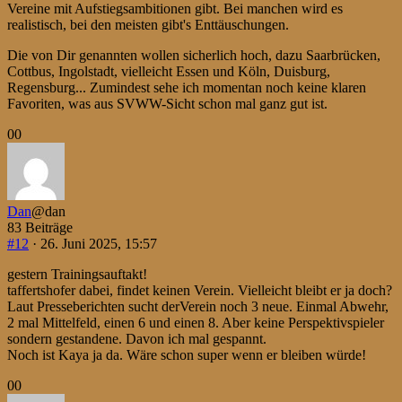
Vereine mit Aufstiegsambitionen gibt. Bei manchen wird es
realistisch, bei den meisten gibt's Enttäuschungen.
Die von Dir genannten wollen sicherlich hoch, dazu Saarbrücken,
Cottbus, Ingolstadt, vielleicht Essen und Köln, Duisburg,
Regensburg... Zumindest sehe ich momentan noch keine klaren
Favoriten, was aus SVWW-Sicht schon mal ganz gut ist.
Anklicken
Anklicken
0
0
für
für
Daumen
Daumen
nach
nach
unten.
oben.
Dan
@dan
83 Beiträge
#12
· 26. Juni 2025, 15:57
gestern Trainingsauftakt!
taffertshofer dabei, findet keinen Verein. Vielleicht bleibt er ja doch?
Laut Presseberichten sucht derVerein noch 3 neue. Einmal Abwehr,
2 mal Mittelfeld, einen 6 und einen 8. Aber keine Perspektivspieler
sondern gestandene. Davon ich mal gespannt.
Noch ist Kaya ja da. Wäre schon super wenn er bleiben würde!
Anklicken
Anklicken
0
0
für
für