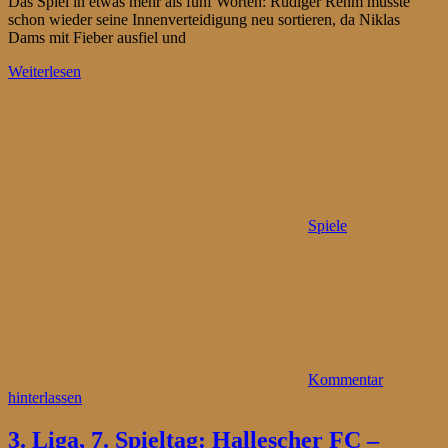
Das Spiel in etwas mehr als fünf Worten: Rüdiger Rehm musste
schon wieder seine Innenverteidigung neu sortieren, da Niklas
Dams mit Fieber ausfiel und
Weiterlesen
Spiele
Kommentar
hinterlassen
3. Liga, 7. Spieltag: Hallescher FC –