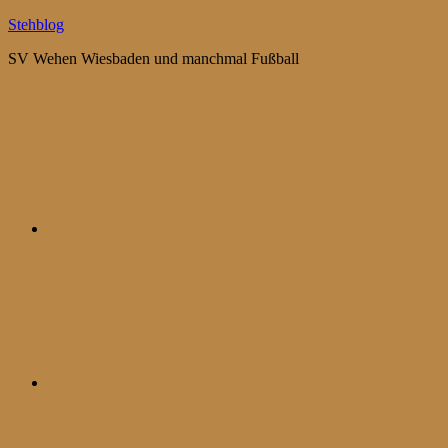
Zum
Stehblog
Inhalt
SV Wehen Wiesbaden und manchmal Fußball
springen
Bluesky
Mastodon
WhatsApp