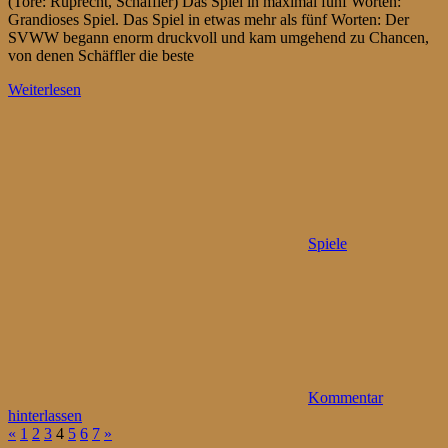
(Tore: Ruprecht, Schäffler) Das Spiel in maximal fünf Worten:
Grandioses Spiel. Das Spiel in etwas mehr als fünf Worten: Der
SVWW begann enorm druckvoll und kam umgehend zu Chancen,
von denen Schäffler die beste
Weiterlesen
Spiele
Kommentar
hinterlassen
Seitennummerierung
Vorherige
Nächste
«
1
2
3
4
5
6
7
»