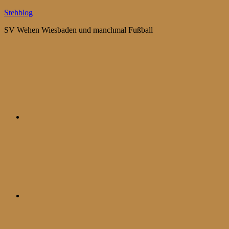
Zum
Stehblog
Inhalt
SV Wehen Wiesbaden und manchmal Fußball
springen
Bluesky
Mastodon
WhatsApp