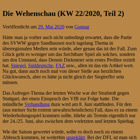
Die Wehenschau (KW 22/2020, Teil 2)
Veröffentlicht am
29. Mai 2020
von
Gunnar
Hätte man ja vorher auch nicht unbedingt erwartet, dass die Partie
des SVWW gegen Sandhausen noch tagelang Thema in
überregionalen Medien sein würde, aber genau das ist der Fall. Zum
Glück geht es weniger um das furchtbare Spiel als solches, sondern
um den Umstand, dass Dennis Diekmeier sein erstes Profitor erzielt
hat.
Spiegel
,
Süddeutsche
,
FAZ
usw., allen ist das ein Artikel wert.
Na gut, dann auch noch mal von dieser Stelle aus herzlichen
Glückwunsch, aber es hätte ja nicht gleich der Siegtreffer sein
müssen.
Das Aufreger-Thema der letzten Woche war der Strafstoß gegen
Stuttgart, der einen Einspruch des VfB zur Folge hatte. Die
mündliche
Verhandlung
dazu wird am 8. Juni stattfinden. Für den
(aus meiner Sicht extrem unwahrscheinlichen) Fall, dass es zu einem
Wiederholungsspiel kommen sollte, bliebe als Termin eigentlich nur
der 24./25. Juni, also zwischen dem vorletzten und letzten Spieltag.
Wie die Saison gewertet würde, sollte es doch noch zu einem
Abbruch kommen, ist weiterhin
ungeklärt
. Bei der DFL ist man sich