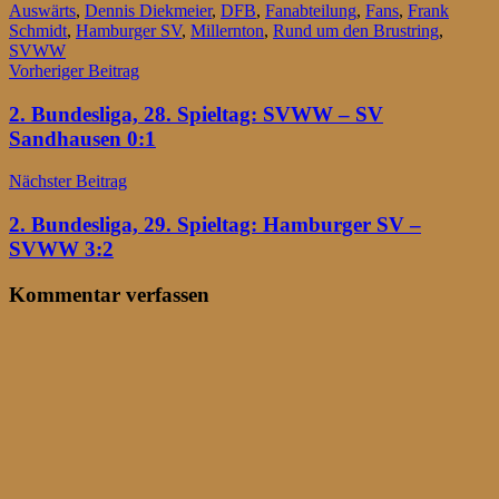
Auswärts
,
Dennis Diekmeier
,
DFB
,
Fanabteilung
,
Fans
,
Frank
Schmidt
,
Hamburger SV
,
Millernton
,
Rund um den Brustring
,
SVWW
Beitragsnavigation
Vorheriger Beitrag
2. Bundesliga, 28. Spieltag: SVWW – SV
Sandhausen 0:1
Nächster Beitrag
2. Bundesliga, 29. Spieltag: Hamburger SV –
SVWW 3:2
Kommentar verfassen