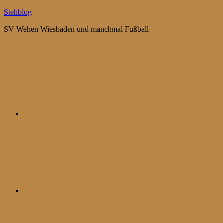
Zum
Stehblog
Inhalt
SV Wehen Wiesbaden und manchmal Fußball
springen
Bluesky
Mastodon
WhatsApp