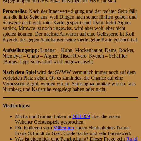
Begegnungen im DFB-Pokal entschied der HSV für sich.
Personelles:
Nach der Innenverteidigung und der rechten Seite fällt
nun die linke Seite aus, weil Dittgen nach seiner fünften gelben und
Schwede nach gelb-roter Karte gesperrt sind. Dafür kehrt Aigner
zurück, Mrowca ist noch ungewiss, wird aber wohl eher nicht
spielen können. Der nächste Anwärter auf eine Gelbsperre ist Kofi
Kyereh, der gegen Sandhausen seine vierte gelbe Karte gesehen hat.
Aufstellungstipp:
Lindner – Kuhn, Mockenhaupt, Dams, Röcker,
Niemeyer – Chato – Aigner, Titsch Rivero, Kyereh – Schäffler
(Bonus-Tipp: Schwadorf wird eingewechselt)
Nach dem Spiel
wird der SVWW vermutlich immer noch auf dem
vorletzten Platz stehen. Ob es zumindest die Chance auf eine
Verbesserung gibt, werden wir am Samstagnachmittag wissen, falls
Nürnberg und Karlsruhe vorgelegt haben oder nicht.
Medientipps:
Micha und Gunnar haben in
NEL059
über die ersten
Wehener Geisterspiele gesprochen.
Die Kollegen vom
Millernton
hatten Heidenheims Trainer
Frank Schmidt zu Gast. Coole Sache und sehr hörenswert.
Was ist eigentlich eine Fanabteilung? Dieser Frage geht
Rund