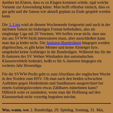
darüber im Klaren, dass es zu Klagen kommen würde, egal welche
Variante zur Anwendung käme. Man hofft offenbar einfach, dass es
gut geht und die Saison wie aktuell geplant zu Ende gespielt werden
kann.
Die
3. Liga
wird ab diesem Wochenende fortgesetzt und auch in der
nächsten Saison im bisherigen Format beibehalten, also als
eingleisige Liga mit 20 Vereinen. Wir hoffen zwar nicht, dass uns
das aus SVWW-Sicht interessieren muss, aber ausschließen kann
man das ja leider nicht. Die
Junioren-Bundesligen
hingegen werden
abgebrochen, es gibt keine Meister und keine Absteiger bzw.
umgekehrt keine Aufsteiger in die Bundesligen. Während das für die
B-Junioren des SV Wehen Wiesbaden den automatischen
Klassenverbleib bedeutet, heißt es für A-Junioren hingegen ein
weiteres Jahr Hessenliga.
Für die SVWW-Profis geht es zum Abschluss der englischen Woche
in den Norden zum HSV. Ob man nach den beiden schwachen
Auftritten gegen Heidenheim und Sandhausen ausgerechnet bei
einem Aufstiegsfavoriten etwas Zählbares mitnehmen kann?
Hilfreich wäre es zumindest, wenn man die Hoffnung auf den
Klassenerhalt nicht vorzeitig begraben möchte.
Was, wann, wo:
2. Bundesliga, 29. Spieltag, Sonntag, 31. Mai,