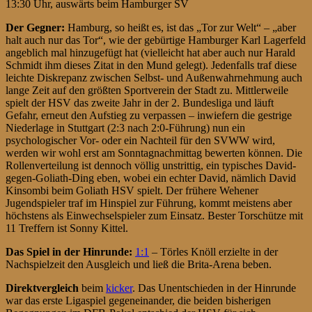
13:30 Uhr, auswärts beim Hamburger SV
Der Gegner:
Hamburg, so heißt es, ist das „Tor zur Welt“ – „aber
halt auch nur das Tor“, wie der gebürtige Hamburger Karl Lagerfeld
angeblich mal hinzugefügt hat (vielleicht hat aber auch nur Harald
Schmidt ihm dieses Zitat in den Mund gelegt). Jedenfalls traf diese
leichte Diskrepanz zwischen Selbst- und Außenwahrnehmung auch
lange Zeit auf den größten Sportverein der Stadt zu. Mittlerweile
spielt der HSV das zweite Jahr in der 2. Bundesliga und läuft
Gefahr, erneut den Aufstieg zu verpassen – inwiefern die gestrige
Niederlage in Stuttgart (2:3 nach 2:0-Führung) nun ein
psychologischer Vor- oder ein Nachteil für den SVWW wird,
werden wir wohl erst am Sonntagnachmittag bewerten können. Die
Rollenverteilung ist dennoch völlig unstrittig, ein typisches David-
gegen-Goliath-Ding eben, wobei ein echter David, nämlich David
Kinsombi beim Goliath HSV spielt. Der frühere Wehener
Jugendspieler traf im Hinspiel zur Führung, kommt meistens aber
höchstens als Einwechselspieler zum Einsatz. Bester Torschütze mit
11 Treffern ist Sonny Kittel.
Das Spiel in der Hinrunde:
1:1
– Törles Knöll erzielte in der
Nachspielzeit den Ausgleich und ließ die Brita-Arena beben.
Direktvergleich
beim
kicker
. Das Unentschieden in der Hinrunde
war das erste Ligaspiel gegeneinander, die beiden bisherigen