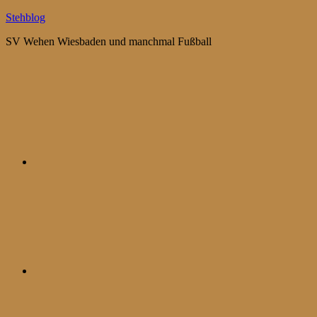
Zum
Stehblog
Inhalt
SV Wehen Wiesbaden und manchmal Fußball
springen
Bluesky
Mastodon
WhatsApp