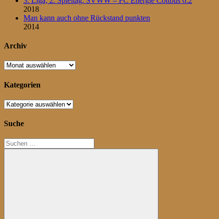
3. Liga, 2. Spieltag: SVWW – FC Energie Cottbus 0:2
2018
Man kann auch ohne Rückstand punkten
2014
Archiv
Archiv
Kategorien
Kategorien
Suche
Suchen
nach: