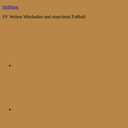
Zum
Stehblog
Inhalt
SV Wehen Wiesbaden und manchmal Fußball
springen
Bluesky
Mastodon
WhatsApp