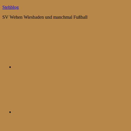
Zum
Stehblog
Inhalt
SV Wehen Wiesbaden und manchmal Fußball
springen
Bluesky
Mastodon
WhatsApp