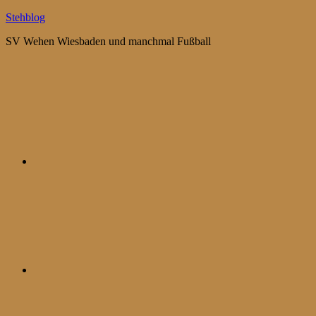
Zum
Stehblog
Inhalt
SV Wehen Wiesbaden und manchmal Fußball
springen
Bluesky
Mastodon
WhatsApp