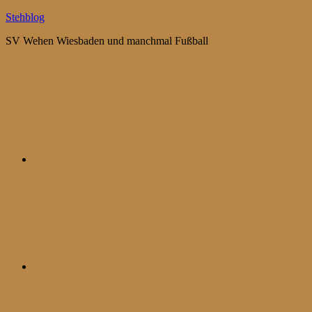
Zum
Stehblog
Inhalt
SV Wehen Wiesbaden und manchmal Fußball
springen
Bluesky
Mastodon
WhatsApp