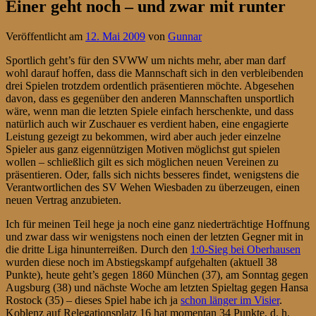
Einer geht noch – und zwar mit runter
Veröffentlicht am
12. Mai 2009
von
Gunnar
Sportlich geht’s für den SVWW um nichts mehr, aber man darf
wohl darauf hoffen, dass die Mannschaft sich in den verbleibenden
drei Spielen trotzdem ordentlich präsentieren möchte. Abgesehen
davon, dass es gegenüber den anderen Mannschaften unsportlich
wäre, wenn man die letzten Spiele einfach herschenkte, und dass
natürlich auch wir Zuschauer es verdient haben, eine engagierte
Leistung gezeigt zu bekommen, wird aber auch jeder einzelne
Spieler aus ganz eigennützigen Motiven möglichst gut spielen
wollen – schließlich gilt es sich möglichen neuen Vereinen zu
präsentieren. Oder, falls sich nichts besseres findet, wenigstens die
Verantwortlichen des SV Wehen Wiesbaden zu überzeugen, einen
neuen Vertrag anzubieten.
Ich für meinen Teil hege ja noch eine ganz niederträchtige Hoffnung
und zwar dass wir wenigstens noch einen der letzten Gegner mit in
die dritte Liga hinunterreißen. Durch den
1:0-Sieg bei Oberhausen
wurden diese noch im Abstiegskampf aufgehalten (aktuell 38
Punkte), heute geht’s gegen 1860 München (37), am Sonntag gegen
Augsburg (38) und nächste Woche am letzten Spieltag gegen Hansa
Rostock (35) – dieses Spiel habe ich ja
schon länger im Visier
.
Koblenz auf Relegationsplatz 16 hat momentan 34 Punkte, d. h.