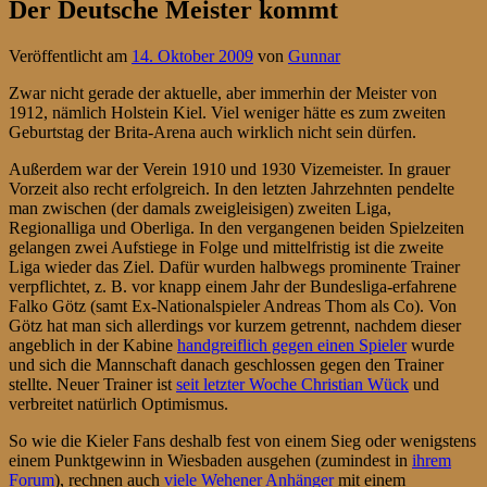
Der Deutsche Meister kommt
Veröffentlicht am
14. Oktober 2009
von
Gunnar
Zwar nicht gerade der aktuelle, aber immerhin der Meister von
1912, nämlich Holstein Kiel. Viel weniger hätte es zum zweiten
Geburtstag der Brita-Arena auch wirklich nicht sein dürfen.
Außerdem war der Verein 1910 und 1930 Vizemeister. In grauer
Vorzeit also recht erfolgreich. In den letzten Jahrzehnten pendelte
man zwischen (der damals zweigleisigen) zweiten Liga,
Regionalliga und Oberliga. In den vergangenen beiden Spielzeiten
gelangen zwei Aufstiege in Folge und mittelfristig ist die zweite
Liga wieder das Ziel. Dafür wurden halbwegs prominente Trainer
verpflichtet, z. B. vor knapp einem Jahr der Bundesliga-erfahrene
Falko Götz (samt Ex-Nationalspieler Andreas Thom als Co). Von
Götz hat man sich allerdings vor kurzem getrennt, nachdem dieser
angeblich in der Kabine
handgreiflich gegen einen Spieler
wurde
und sich die Mannschaft danach geschlossen gegen den Trainer
stellte. Neuer Trainer ist
seit letzter Woche Christian Wück
und
verbreitet natürlich Optimismus.
So wie die Kieler Fans deshalb fest von einem Sieg oder wenigstens
einem Punktgewinn in Wiesbaden ausgehen (zumindest in
ihrem
Forum
), rechnen auch
viele Wehener Anhänger
mit einem