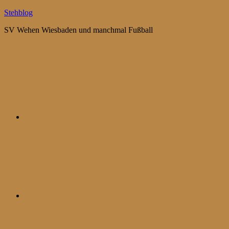
Zum
Stehblog
Inhalt
SV Wehen Wiesbaden und manchmal Fußball
springen
Bluesky
Mastodon
WhatsApp