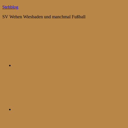
Zum
Stehblog
Inhalt
SV Wehen Wiesbaden und manchmal Fußball
springen
Bluesky
Mastodon
WhatsApp