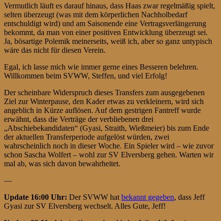
Vermutlich läuft es darauf hinaus, dass Haas zwar regelmäßig spielt,
selten überzeugt (was mit dem körperlichen Nachholbedarf
entschuldigt wird) und am Saisonende eine Vertragsverlängerung
bekommt, da man von einer positiven Entwicklung überzeugt sei.
Ja, bösartige Polemik meinerseits, weiß ich, aber so ganz untypisch
wäre das nicht für diesen Verein.
Egal, ich lasse mich wie immer gerne eines Besseren belehren.
Willkommen beim SVWW, Steffen, und viel Erfolg!
Der scheinbare Widerspruch dieses Transfers zum ausgegebenen
Ziel zur Winterpause, den Kader etwas zu verkleinern, wird sich
angeblich in Kürze auflösen. Auf dem gestrigen Fantreff wurde
erwähnt, dass die Verträge der verbliebenen drei
„Abschiebekandidaten“ (Gyasi, Straith, Wießmeier) bis zum Ende
der aktuellen Transferperiode aufgelöst würden, zwei
wahrscheinlich noch in dieser Woche. Ein Spieler wird – wie zuvor
schon Sascha Wolfert – wohl zur SV Elversberg gehen. Warten wir
mal ab, was sich davon bewahrheitet.
—
Update 16:00 Uhr:
Der SVWW hat
bekannt gegeben
, dass Jeff
Gyasi zur SV Elversberg wechselt. Alles Gute, Jeff!