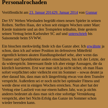
Personalrochaden
Veröffentlicht am
23. Januar 2014
29. Januar 2014
von
Gunnar
Der SV Wehen Wiesbaden begrüßt einen neuen Spieler in seinen
Reihen. Steffen Haas, der schon seit einigen Wochen unter Marc
Kienle trainierte und an den Testspielen teilnahm, löste gestern
seinen Vertrag beim Karlsruher SC auf und
unterschrieb
bis
Saisonende beim SVWW.
Ein bisschen merkwürdig finde ich das Ganze aber. Ich
erwähnte
ja
schon, dass ich auf seiner Position im defensiven Mittelfeld
eigentlich keinen akuten Handlungsbedarf sehe, aber wenn das
Trainer und Sportdirektor anders einschätzen, bin ich der Letzte, der
da widerspricht. Interessant finde ich aber einige Aussagen, die da
kürzlich kursierten. Erst war man sich ja nicht sicher, ob man Haas
sofort verpflichtet oder vielleicht erst im Sommer – sowas deutet ja
eher darauf hin, dass man sich längerfristig etwas von dem Transfer
verspricht. Außerdem sei er noch nicht bei optimaler Fitness und
werde diese erst in einigen Wochen erreichen. Nun aber hat der
Vertrag eine Laufzeit von nur einem halben Jahr, was ja nichts
anderes bedeutet als dass man sich eine sofortige Verstärkung
verspricht, aber bei Nicht-Erfolg das Ganze im Sommer schon
wieder beenden kann.