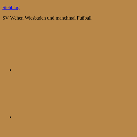
Zum
Stehblog
Inhalt
SV Wehen Wiesbaden und manchmal Fußball
springen
Bluesky
Mastodon
WhatsApp