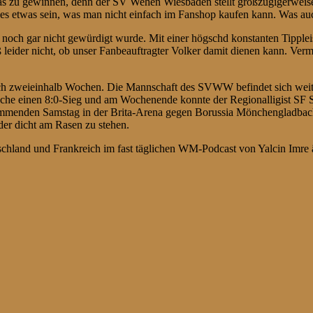
was zu gewinnen, denn der SV Wehen Wiesbaden stellt großzügigerweis
ll es etwas sein, was man nicht einfach im Fanshop kaufen kann. Was a
ier noch gar nicht gewürdigt wurde. Mit einer högschd konstanten Tipp
leider nicht, ob unser Fanbeauftragter Volker damit dienen kann. Vermu
noch zweieinhalb Wochen. Die Mannschaft des SVWW befindet sich weiter
Woche einen 8:0-Sieg und am Wochenende konnte der Regionalligist SF
kommenden Samstag in der Brita-Arena gegen Borussia Mönchengladbac
der dicht am Rasen zu stehen.
hland und Frankreich im fast täglichen WM-Podcast von Yalcin Imre ä