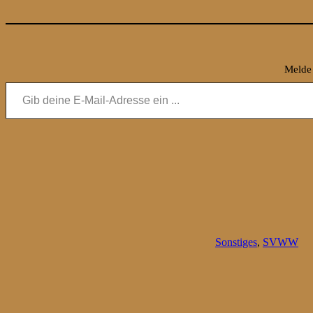
Melde 
Gib deine E-Mail-Adresse ein ...
Sonstiges
,
SVWW