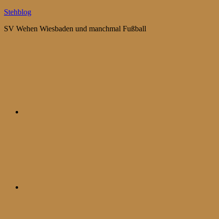
Zum
Stehblog
Inhalt
SV Wehen Wiesbaden und manchmal Fußball
springen
Bluesky
Mastodon
WhatsApp