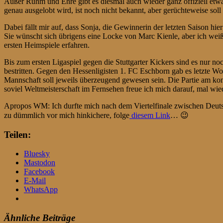
Außer Ruhm und Ehre gibt es diesmal auch wieder ganz offiziell et
genau ausgelobt wird, ist noch nicht bekannt, aber gerüchteweise so
Dabei fällt mir auf, dass Sonja, die Gewinnerin der letzten Saison h
Sie wünscht sich übrigens eine Locke von Marc Kienle, aber ich weiß 
ersten Heimspiele erfahren.
Bis zum ersten Ligaspiel gegen die Stuttgarter Kickers sind es nur 
bestritten. Gegen den Hessenligisten 1. FC Eschborn gab es letzte 
Mannschaft soll jeweils überzeugend gewesen sein. Die Partie am 
soviel Weltmeisterschaft im Fernsehen freue ich mich darauf, mal wie
Apropos WM: Ich durfte mich nach dem Viertelfinale zwischen Deutsc
zu dümmlich vor mich hinkichere, folge
diesem Link
… 😉
Teilen:
Bluesky
Mastodon
Facebook
E-Mail
WhatsApp
Ähnliche Beiträge