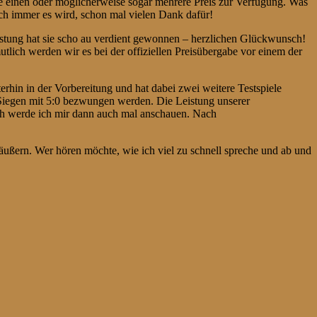
e einen oder möglicherweise sogar mehrere Preis zur Verfügung. Was
uch immer es wird, schon mal vielen Dank dafür!
leistung hat sie scho au verdient gewonnen – herzlichen Glückwunsch!
tlich werden wir es bei der offiziellen Preisübergabe vor einem der
hin in der Vorbereitung und hat dabei zwei weitere Testspiele
 Siegen mit 5:0 bezwungen werden. Die Leistung unserer
h werde ich mir dann auch mal anschauen. Nach
ußern. Wer hören möchte, wie ich viel zu schnell spreche und ab und