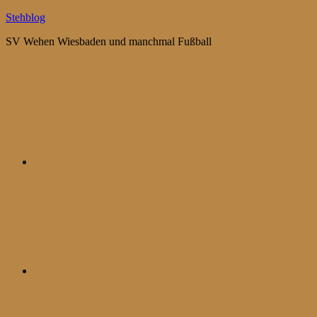
Zum
Stehblog
Inhalt
SV Wehen Wiesbaden und manchmal Fußball
springen
Bluesky
Mastodon
WhatsApp