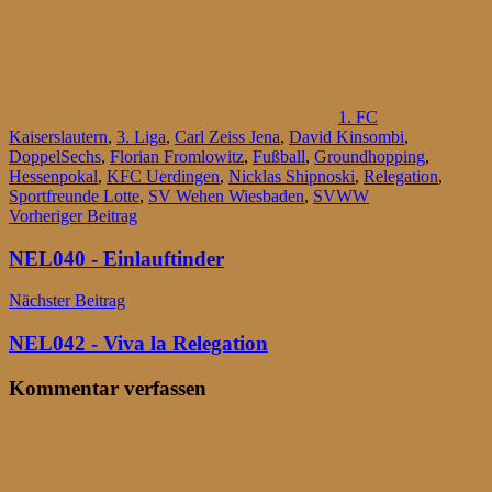
1. FC
Kaiserslautern
,
3. Liga
,
Carl Zeiss Jena
,
David Kinsombi
,
DoppelSechs
,
Florian Fromlowitz
,
Fußball
,
Groundhopping
,
Hessenpokal
,
KFC Uerdingen
,
Nicklas Shipnoski
,
Relegation
,
Sportfreunde Lotte
,
SV Wehen Wiesbaden
,
SVWW
Beitragsnavigation
Vorheriger Beitrag
NEL040 - Einlauftinder
Nächster Beitrag
NEL042 - Viva la Relegation
Kommentar verfassen