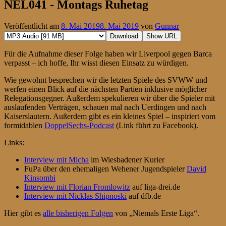
NEL041 - Montags Ruhetag
Veröffentlicht am
8. Mai 2019
8. Mai 2019
von
Gunnar
Download
Show URL
Für die Aufnahme dieser Folge haben wir Liverpool gegen Barca
verpasst – ich hoffe, Ihr wisst diesen Einsatz zu würdigen.
Wie gewohnt besprechen wir die letzten Spiele des SVWW und
werfen einen Blick auf die nächsten Partien inklusive möglicher
Relegationsgegner. Außerdem spekulieren wir über die Spieler mit
auslaufenden Verträgen, schauen mal nach Uerdingen und nach
Kaiserslautern. Außerdem gibt es ein kleines Spiel – inspiriert vom
formidablen
DoppelSechs-Podcast
(Link führt zu Facebook).
Links:
Interview mit Micha
im Wiesbadener Kurier
FuPa über den ehemaligen Wehener Jugendspieler
David
Kinsombi
Interview mit Florian Fromlowitz
auf liga-drei.de
Interview mit Nicklas Shipnoski
auf dfb.de
Hier gibt es
alle bisherigen Folgen
von „Niemals Erste Liga“.