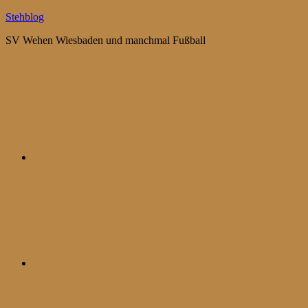
Zum
Stehblog
Inhalt
SV Wehen Wiesbaden und manchmal Fußball
springen
Bluesky
Mastodon
WhatsApp