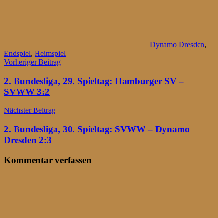
Dynamo Dresden
,
Endspiel
,
Heimspiel
Beitragsnavigation
Vorheriger Beitrag
2. Bundesliga, 29. Spieltag: Hamburger SV –
SVWW 3:2
Nächster Beitrag
2. Bundesliga, 30. Spieltag: SVWW – Dynamo
Dresden 2:3
Kommentar verfassen