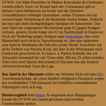
SVWW. Seit Mitte Dezember ist Markus Kauczinski als Cheftrainer
verantwortlich. Kurz vor Restart nach der Coronapause gab es
mehrere Sars2-Infektionen im Kader und das Dresdner
Gesundheitsamt verhängte Quarantäne, sodass Dynamo erst mit
zweiwöchiger Verspätung in die Restrunde starten konnte. Dadurch
hat man nun einen dichtgedrängten Spielplan bis Saisonende. Das
erste Spiel am vergangenen Wochenende ging 0:2 gegen Stuttgart
verloren, gestern Abend folgte ein 0:3 im Nachholspiel in Hannover.
Nach der Niederlage gegen Stuttgart sagte
Kauczinski
, dass seine
Mannschaft noch nicht in Topverfassung sei, dies aber spätestens
zum Spiel in Wiesbaden der Fall sein werde. Bester Torschütze mit
sechs Treffern war Moussa Koné, der aber in der Winterpause nach
Frankreich gewechselt ist. Es kam u. a. Patrick Schmidt, der wie
Alexander Jeremejeff bei vier Toren steht. Mit nur 25 selbst erzielten
Toren (bei zwei Spielen Rückstand) ist Dynamo das mit Abstand
offensivschwächste Team der Liga.
Das Spiel in der Hinrunde
endete aus Wehener Sicht mit einer
0:1
-
Auswärtsniederlage, die einen letztlich erfolglosen Einspruch wegen
des zweifelhaften VAR-Einsatzes bei Schäfflers vermeintlichem
Führungstor nach sich zog.
Direktvergleich
beim
kicker
. In insgesamt neun Begegnungen
konnte der SVWW erst einmal gewinnen und zweimal
Unentschieden spielen.