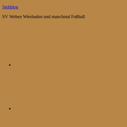
Zum
Stehblog
Inhalt
SV Wehen Wiesbaden und manchmal Fußball
springen
Bluesky
Mastodon
WhatsApp