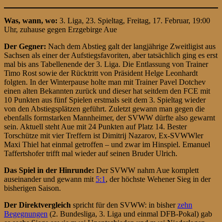
Was, wann, wo:
3. Liga, 23. Spieltag, Freitag, 17. Februar, 19:00
Uhr, zuhause gegen Erzgebirge Aue
Der Gegner:
Nach dem Abstieg galt der langjährige Zweitligist aus
Sachsen als einer der Aufstiegsfavoriten, aber tatsächlich ging es erst
mal bis ans Tabellenende der 3. Liga. Die Entlassung von Trainer
Timo Rost sowie der Rücktritt von Präsident Helge Leonhardt
folgten. In der Winterpause holte man mit Trainer Pavel Dotchev
einen alten Bekannten zurück und dieser hat seitdem den FCE mit
10 Punkten aus fünf Spielen erstmals seit dem 3. Spieltag wieder
von den Abstiegsplätzen geführt. Zuletzt gewann man gegen die
ebenfalls formstarken Mannheimer, der SVWW dürfte also gewarnt
sein. Aktuell steht Aue mit 24 Punkten auf Platz 14. Bester
Torschütze mit vier Treffern ist Dimitrij Nazarov, Ex-SVWWler
Maxi Thiel hat einmal getroffen – und zwar im Hinspiel. Emanuel
Taffertshofer trifft mal wieder auf seinen Bruder Ulrich.
D
as Spiel in der Hinrund
e:
Der SVWW nahm Aue komplett
auseinander und gewann mit
5:1
, der höchste Wehener Sieg in der
bisherigen Saison.
Der Direktvergleich
spricht für den SVWW: in bisher
zehn
Begegnungen
(2. Bundesliga, 3. Liga und einmal DFB-Pokal) gab