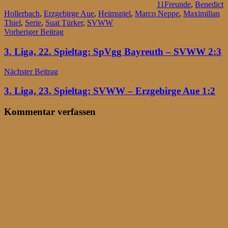
11Freunde
,
Benedict
Hollerbach
,
Erzgebirge Aue
,
Heimspiel
,
Marco Neppe
,
Maximilian
Thiel
,
Serie
,
Suat Türker
,
SVWW
Beitragsnavigation
Vorheriger Beitrag
3. Liga, 22. Spieltag: SpVgg Bayreuth – SVWW 2:3
Nächster Beitrag
3. Liga, 23. Spieltag: SVWW – Erzgebirge Aue 1:2
Kommentar verfassen