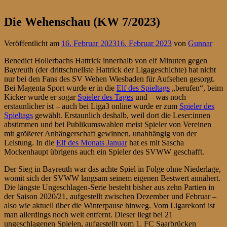
Die Wehenschau (KW 7/2023)
Veröffentlicht am
16. Februar 2023
16. Februar 2023
von
Gunnar
Benedict Hollerbachs Hattrick innerhalb von elf Minuten gegen
Bayreuth (der drittschnellste Hattrick der Ligageschichte) hat nicht
nur bei den Fans des SV Wehen Wiesbaden für Aufsehen gesorgt.
Bei Magenta Sport wurde er in die
Elf des Spieltags
„berufen“, beim
Kicker wurde er sogar
Spieler des Tages
und – was noch
erstaunlicher ist – auch bei Liga3 online wurde er zum
Spieler des
Spieltags
gewählt. Erstaunlich deshalb, weil dort die Leser:innen
abstimmen und bei Publikumswahlen meist Spieler von Vereinen
mit größerer Anhängerschaft gewinnen, unabhängig von der
Leistung. In die
Elf des Monats Januar
hat es mit Sascha
Mockenhaupt übrigens auch ein Spieler des SVWW geschafft.
Der Sieg in Bayreuth war das achte Spiel in Folge ohne Niederlage,
womit sich der SVWW langsam seinem eigenen Bestwert annähert.
Die längste Ungeschlagen-Serie besteht bisher aus zehn Partien in
der Saison 2020/21, aufgestellt zwischen Dezember und Februar –
also wie aktuell über die Winterpause hinweg. Vom Ligarekord ist
man allerdings noch weit entfernt. Dieser liegt bei 21
ungeschlagenen Spielen, aufgestellt vom 1. FC Saarbrücken