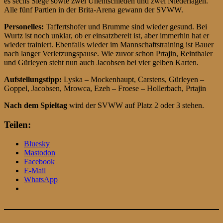
es sechs Siege sowie zwei Unentschieden und zwei Niederlagen.
Alle fünf Partien in der Brita-Arena gewann der SVWW.
Personelles:
Taffertshofer und Brumme sind wieder gesund. Bei
Wurtz ist noch unklar, ob er einsatzbereit ist, aber immerhin hat er
wieder trainiert. Ebenfalls wieder im Mannschaftstraining ist Bauer
nach langer Verletzungspause. Wie zuvor schon Prtajin, Reinthaler
und Gürleyen steht nun auch Jacobsen bei vier gelben Karten.
Aufstellungstipp:
Lyska – Mockenhaupt, Carstens, Gürleyen –
Goppel, Jacobsen, Mrowca, Ezeh – Froese – Hollerbach, Prtajin
Nach dem Spieltag
wird der SVWW auf Platz 2 oder 3 stehen.
Teilen:
Bluesky
Mastodon
Facebook
E-Mail
WhatsApp