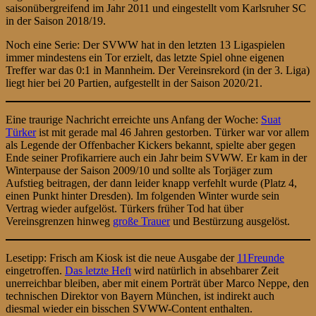
saisonübergreifend im Jahr 2011 und eingestellt vom Karlsruher SC
in der Saison 2018/19.
Noch eine Serie: Der SVWW hat in den letzten 13 Ligaspielen
immer mindestens ein Tor erzielt, das letzte Spiel ohne eigenen
Treffer war das 0:1 in Mannheim. Der Vereinsrekord (in der 3. Liga)
liegt hier bei 20 Partien, aufgestellt in der Saison 2020/21.
Eine traurige Nachricht erreichte uns Anfang der Woche:
Suat
Türker
ist mit gerade mal 46 Jahren gestorben. Türker war vor allem
als Legende der Offenbacher Kickers bekannt, spielte aber gegen
Ende seiner Profikarriere auch ein Jahr beim SVWW. Er kam in der
Winterpause der Saison 2009/10 und sollte als Torjäger zum
Aufstieg beitragen, der dann leider knapp verfehlt wurde (Platz 4,
einen Punkt hinter Dresden). Im folgenden Winter wurde sein
Vertrag wieder aufgelöst. Türkers früher Tod hat über
Vereinsgrenzen hinweg
große Trauer
und Bestürzung ausgelöst.
Lesetipp: Frisch am Kiosk ist die neue Ausgabe der
11Freunde
eingetroffen.
Das letzte Heft
wird natürlich in absehbarer Zeit
unerreichbar bleiben, aber mit einem Porträt über Marco Neppe, den
technischen Direktor von Bayern München, ist indirekt auch
diesmal wieder ein bisschen SVWW-Content enthalten.