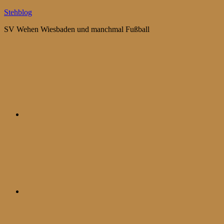
Zum
Stehblog
Inhalt
SV Wehen Wiesbaden und manchmal Fußball
springen
Bluesky
Mastodon
WhatsApp