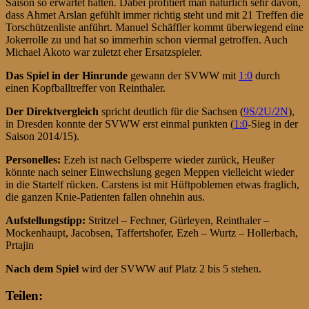
Saison so erwartet hatten. Dabei profitiert man natürlich sehr davon,
dass Ahmet Arslan gefühlt immer richtig steht und mit 21 Treffen die
Torschützenliste anführt. Manuel Schäffler kommt überwiegend eine
Jokerrolle zu und hat so immerhin schon viermal getroffen. Auch
Michael Akoto war zuletzt eher Ersatzspieler.
D
as Spiel in der Hinrund
e
gewann der SVWW mit
1:0
durch
einen Kopfballtreffer von Reinthaler.
Der Direktvergleich
spricht deutlich für die Sachsen (
9S/2U/2N
),
in Dresden konnte der SVWW erst einmal punkten (
1:0
-Sieg in der
Saison 2014/15).
Personelles:
Ezeh ist nach Gelbsperre wieder zurück, Heußer
könnte nach seiner Einwechslung gegen Meppen vielleicht wieder
in die Startelf rücken. Carstens ist mit Hüftpoblemen etwas fraglich,
die ganzen Knie-Patienten fallen ohnehin aus.
Aufstellungstipp:
Stritzel – Fechner, Gürleyen, Reinthaler –
Mockenhaupt, Jacobsen, Taffertshofer, Ezeh – Wurtz – Hollerbach,
Prtajin
Nach dem Spiel
wird der SVWW auf Platz 2 bis 5 stehen.
Teilen: