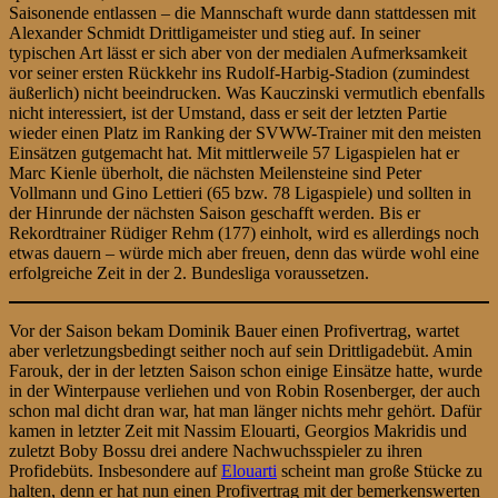
Saisonende entlassen – die Mannschaft wurde dann stattdessen mit
Alexander Schmidt Drittligameister und stieg auf. In seiner
typischen Art lässt er sich aber von der medialen Aufmerksamkeit
vor seiner ersten Rückkehr ins Rudolf-Harbig-Stadion (zumindest
äußerlich) nicht beeindrucken. Was Kauczinski vermutlich ebenfalls
nicht interessiert, ist der Umstand, dass er seit der letzten Partie
wieder einen Platz im Ranking der SVWW-Trainer mit den meisten
Einsätzen gutgemacht hat. Mit mittlerweile 57 Ligaspielen hat er
Marc Kienle überholt, die nächsten Meilensteine sind Peter
Vollmann und Gino Lettieri (65 bzw. 78 Ligaspiele) und sollten in
der Hinrunde der nächsten Saison geschafft werden. Bis er
Rekordtrainer Rüdiger Rehm (177) einholt, wird es allerdings noch
etwas dauern – würde mich aber freuen, denn das würde wohl eine
erfolgreiche Zeit in der 2. Bundesliga voraussetzen.
Vor der Saison bekam Dominik Bauer einen Profivertrag, wartet
aber verletzungsbedingt seither noch auf sein Drittligadebüt. Amin
Farouk, der in der letzten Saison schon einige Einsätze hatte, wurde
in der Winterpause verliehen und von Robin Rosenberger, der auch
schon mal dicht dran war, hat man länger nichts mehr gehört. Dafür
kamen in letzter Zeit mit Nassim Elouarti, Georgios Makridis und
zuletzt Boby Bossu drei andere Nachwuchsspieler zu ihren
Profidebüts. Insbesondere auf
Elouarti
scheint man große Stücke zu
halten, denn er hat nun einen Profivertrag mit der bemerkenswerten