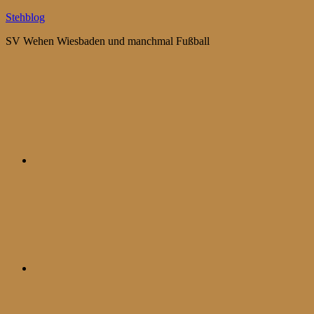
Zum
Stehblog
Inhalt
SV Wehen Wiesbaden und manchmal Fußball
springen
Bluesky
Mastodon
WhatsApp