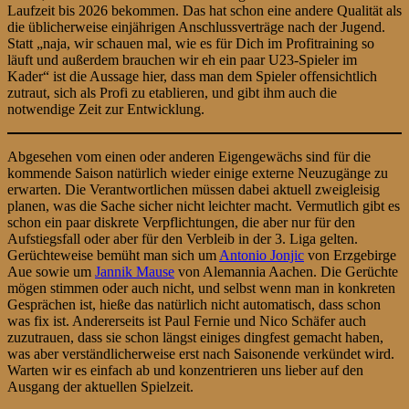
Laufzeit bis 2026 bekommen. Das hat schon eine andere Qualität als
die üblicherweise einjährigen Anschlussverträge nach der Jugend.
Statt „naja, wir schauen mal, wie es für Dich im Profitraining so
läuft und außerdem brauchen wir eh ein paar U23-Spieler im
Kader“ ist die Aussage hier, dass man dem Spieler offensichtlich
zutraut, sich als Profi zu etablieren, und gibt ihm auch die
notwendige Zeit zur Entwicklung.
Abgesehen vom einen oder anderen Eigengewächs sind für die
kommende Saison natürlich wieder einige externe Neuzugänge zu
erwarten. Die Verantwortlichen müssen dabei aktuell zweigleisig
planen, was die Sache sicher nicht leichter macht. Vermutlich gibt es
schon ein paar diskrete Verpflichtungen, die aber nur für den
Aufstiegsfall oder aber für den Verbleib in der 3. Liga gelten.
Gerüchteweise bemüht man sich um
Antonio Jonjic
von Erzgebirge
Aue sowie um
Jannik Mause
von Alemannia Aachen. Die Gerüchte
mögen stimmen oder auch nicht, und selbst wenn man in konkreten
Gesprächen ist, hieße das natürlich nicht automatisch, dass schon
was fix ist. Andererseits ist Paul Fernie und Nico Schäfer auch
zuzutrauen, dass sie schon längst einiges dingfest gemacht haben,
was aber verständlicherweise erst nach Saisonende verkündet wird.
Warten wir es einfach ab und konzentrieren uns lieber auf den
Ausgang der aktuellen Spielzeit.