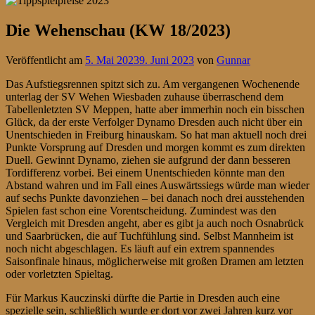
Die Wehenschau (KW 18/2023)
Veröffentlicht am
5. Mai 2023
9. Juni 2023
von
Gunnar
Das Aufstiegsrennen spitzt sich zu. Am vergangenen Wochenende
unterlag der SV Wehen Wiesbaden zuhause überraschend dem
Tabellenletzten SV Meppen, hatte aber immerhin noch ein bisschen
Glück, da der erste Verfolger Dynamo Dresden auch nicht über ein
Unentschieden in Freiburg hinauskam. So hat man aktuell noch drei
Punkte Vorsprung auf Dresden und morgen kommt es zum direkten
Duell. Gewinnt Dynamo, ziehen sie aufgrund der dann besseren
Tordifferenz vorbei. Bei einem Unentschieden könnte man den
Abstand wahren und im Fall eines Auswärtssiegs würde man wieder
auf sechs Punkte davonziehen – bei danach noch drei ausstehenden
Spielen fast schon eine Vorentscheidung. Zumindest was den
Vergleich mit Dresden angeht, aber es gibt ja auch noch Osnabrück
und Saarbrücken, die auf Tuchfühlung sind. Selbst Mannheim ist
noch nicht abgeschlagen. Es läuft auf ein extrem spannendes
Saisonfinale hinaus, möglicherweise mit großen Dramen am letzten
oder vorletzten Spieltag.
Für Markus Kauczinski dürfte die Partie in Dresden auch eine
spezielle sein, schließlich wurde er dort vor zwei Jahren kurz vor