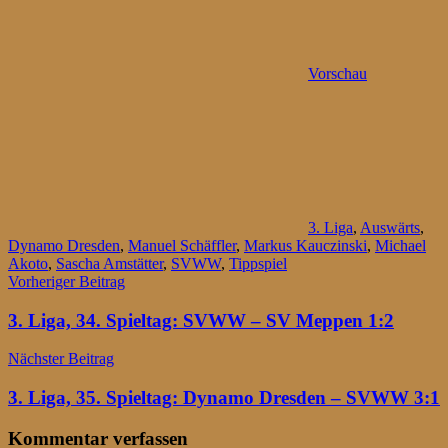
Vorschau
3. Liga
,
Auswärts
,
Dynamo Dresden
,
Manuel Schäffler
,
Markus Kauczinski
,
Michael
Akoto
,
Sascha Amstätter
,
SVWW
,
Tippspiel
Beitragsnavigation
Vorheriger Beitrag
3. Liga, 34. Spieltag: SVWW – SV Meppen 1:2
Nächster Beitrag
3. Liga, 35. Spieltag: Dynamo Dresden – SVWW 3:1
Kommentar verfassen