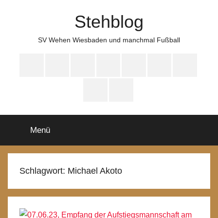
Zum
Stehblog
Inhalt
springen
SV Wehen Wiesbaden und manchmal Fußball
Bluesky
Mastodon
WhatsApp
HYFE
Instagram
Facebook
iTunes
Spotify
YouTube
Menü
Schlagwort:
Michael Akoto