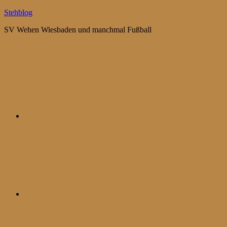
Zum
Stehblog
Inhalt
SV Wehen Wiesbaden und manchmal Fußball
springen
Bluesky
Mastodon
WhatsApp