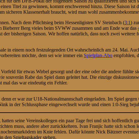
 sich für den DFB-Pokal der folgenden Saison zu qualifizieren und sic
st, einen Titel zu gewinnen, kommt erschwerend hinzu. Diese Saison ist d
zum sicheren Klassenerhalt braucht, wird man wohl zusammenbekommen,
nnen. Nach dem Pflichtsieg beim Hessenligisten SV Steinbach (
3:1
) zu
 dem Bieberer Berg vieles beim SVWW zusammen und am Ende war das
der bisherigen Saison. Wir hoffen natürlich, dass noch zwei weitere 
nale in einem noch festzulegenden Ort wahrscheinlich am 24. Mai. Auch
 vorbereiten möchte, dem sei wie immer ein
Spielplan-Abo
empfohlen, d
orfeld für etwas Wirbel gesorgt und der eine oder die andere fühlte s
e souverän Rabe das Spiel dann geleitet hat. Die einzige diskussions
t mal das war eindeutig ein Fehler.
nn er war zur U18-Nationalmannschaft eingeladen. Im Spiel gegen Öst
Nink in der Schlussphase eingewechselt wurde und einen 1:0-Sieg bejub
atten seine Vereinskollegen ein paar Tage frei und sich hoffentlich gu
zichten muss, andere aber zurückkehren. Ivan Franjic hatte sich schon
ochenmarködem im Knie fehlen. Dafür könnte Nick Bätzner eventuell w
 den Spieltagskader stehen.