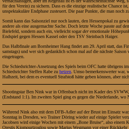
vernachlässigen, aber im Regelfall ist es der wahrscheinlichste Weg,
für den Verein) zu sichern. Dass es die einzige realistische Chance i
unspektakuläre Endphase zusteuert. Die paar Punkte, die man noch 
Somit kann das Saisonziel nur noch lauten, den Hessenpokal zu gewi
andere als eine ausgemachte Sache. Doch letzte Woche passte auf
Bielefeld, sondern auch ein, vielleicht sogar
der
emotionale Höhepunkt 
Endspiel gegen Hessen Kassel oder den TSV Steinbach Haiger.
Das Halbfinale am Bornheimer Hang findet am 29. April statt, das Fi
samstags) und wer sich gedanklich schon mal auf die nächste Saison
eingetragen.
Die Schiedsrichter-Ansetzung des Spiels beim OFC hatte übrigens im V
Schiedsrichter Steffen Rabe zu
hetzen
. Umso bemerkenswerter war, wi
Halbzeit, bei dem es eventuell Strafstoß hätte geben können, aber nich
Shootingstar Ben Nink war in Offenbach nicht im Kader des SVWW, de
(Endstand 1:1). Im zweiten Spiel ging es gegen die Niederlande, wo 
Während Nink also mit dem DFB-Adler auf der Brust im Einsatz war, h
Sonntag in Dresden, wo Trainer Döring wieder auf einige Spieler ver
Jacobsen wird einige Wochen mit einem „Bone Bruise“, also einem Kn
Orestis Kiomourtzoglou sowie Marius Wegmann vor einer Rückkehr in