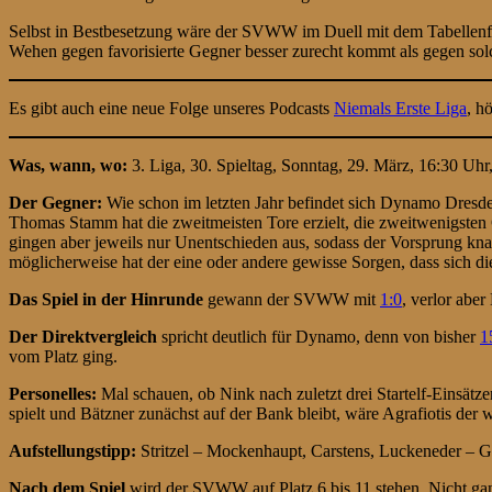
Selbst in Bestbesetzung wäre der SVWW im Duell mit dem Tabellenführ
Wehen gegen favorisierte Gegner besser zurecht kommt als gegen so
Es gibt auch eine neue Folge unseres Podcasts
Niemals Erste Liga
, h
Was, wann, wo:
3. Liga, 30. Spieltag, Sonntag, 29. März, 16:30 Uh
Der Gegner:
Wie schon im letzten Jahr befindet sich Dynamo Dresde
Thomas Stamm hat die zweitmeisten Tore erzielt, die zweitwenigsten 
gingen aber jeweils nur Unentschieden aus, sodass der Vorsprung kn
möglicherweise hat der eine oder andere gewisse Sorgen, dass sich die 
D
as Spiel
in der Hinrunde
gewann der SVWW mit
1:0
, verlor abe
Der Direktvergleich
spricht deutlich für Dynamo, denn von bisher
1
vom Platz ging.
Personelles:
Mal schauen, ob Nink nach zuletzt drei Startelf-Einsätz
spielt und Bätzner zunächst auf der Bank bleibt, wäre Agrafiotis der w
Aufstellungstipp:
Stritzel – Mockenhaupt, Carstens, Luckeneder – Gop
Nach dem Spiel
wird der SVWW auf Platz 6 bis 11 stehen. Nicht ganz