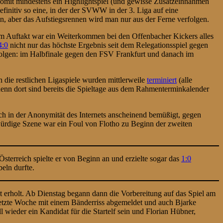
h somit mindestens ein Highlightspiel (und gewisse Zusatzeinnahmen
efinitiv so eine, in der der SVWW in der 3. Liga auf eine
 aber das Aufstiegsrennen wird man nur aus der Ferne verfolgen.
m Auftakt war ein Weiterkommen bei den Offenbacher Kickers alles
4:0
nicht nur das höchste Ergebnis seit dem Relegationsspiel gegen
folgen: im Halbfinale gegen den FSV Frankfurt und danach im
 die restlichen Ligaspiele wurden mittlerweile
terminiert
(alle
enn dort sind bereits die Spieltage aus dem Rahmenterminkalender
ich in der Anonymität des Internets anscheinend bemüßigt, gegen
würdige Szene war ein Foul von Flotho zu Beginn der zweiten
erreich spielte er von Beginn an und erzielte sogar das
1:0
eln durfte.
t erholt. Ab Dienstag begann dann die Vorbereitung auf das Spiel am
 letzte Woche mit einem Bänderriss abgemeldet und auch Bjarke
ieder ein Kandidat für die Startelf sein und Florian Hübner,