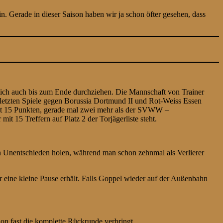
. Gerade in dieser Saison haben wir ja schon öfter gesehen, dass
rlich auch bis zum Ende durchziehen. Die Mannschaft von Trainer
n letzten Spiele gegen Borussia Dortmund II und Rot-Weiss Essen
 mit 15 Punkten, gerade mal zwei mehr als der SVWW –
it 15 Treffern auf Platz 2 der Torjägerliste steht.
Unentschieden holen, während man schon zehnmal als Verlierer
r eine kleine Pause erhält. Falls Goppel wieder auf der Außenbahn
on fast die komplette Rückrunde verbringt.