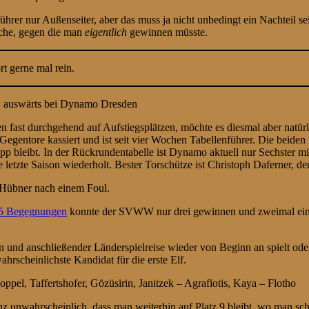
er nur Außenseiter, aber das muss ja nicht unbedingt ein Nachteil sein
lche, gegen die man
eigentlich
gewinnen müsste.
ört gerne mal rein.
r, auswärts bei Dynamo Dresden
n fast durchgehend auf Aufstiegsplätzen, möchte es diesmal aber natü
Gegentore kassiert und ist seit vier Wochen Tabellenführer. Die beide
app bleibt. In der Rückrundentabelle ist Dynamo aktuell nur Sechster
letzte Saison wiederholt. Bester Torschütze ist Christoph Daferner, der m
r Hübner nach einem Foul.
5 Begegnungen
konnte der SVWW nur drei gewinnen und zweimal ein 
en und anschließender Länderspielreise wieder von Beginn an spielt ode
ahrscheinlichste Kandidat für die erste Elf.
pel, Taffertshofer, Gözüsirin, Janitzek – Agrafiotis, Kaya – Flotho
 unwahrscheinlich, dass man weiterhin auf Platz 9 bleibt, wo man sch