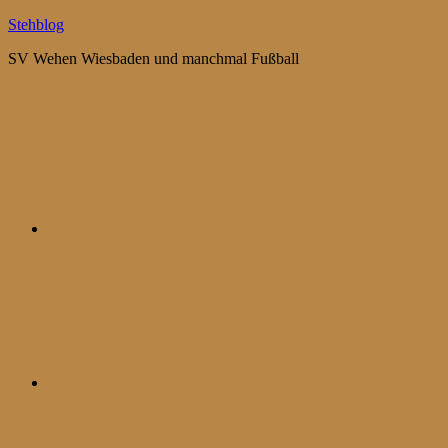
Zum
Stehblog
Inhalt
SV Wehen Wiesbaden und manchmal Fußball
springen
Bluesky
Mastodon
WhatsApp