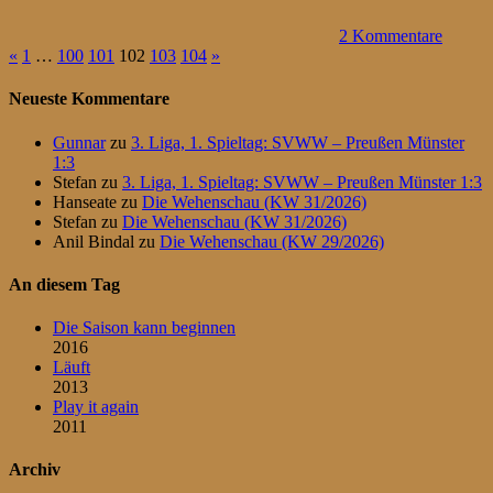
2 Kommentare
Seitennummerierung
Vorherige
Nächste
«
1
…
100
101
102
103
104
»
Beiträge
Beiträge
der
Neueste Kommentare
Beiträge
Gunnar
zu
3. Liga, 1. Spieltag: SVWW – Preußen Münster
1:3
Stefan
zu
3. Liga, 1. Spieltag: SVWW – Preußen Münster 1:3
Hanseate
zu
Die Wehenschau (KW 31/2026)
Stefan
zu
Die Wehenschau (KW 31/2026)
Anil Bindal
zu
Die Wehenschau (KW 29/2026)
An diesem Tag
Die Saison kann beginnen
2016
Läuft
2013
Play it again
2011
Archiv