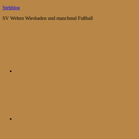
Zum
Stehblog
Inhalt
SV Wehen Wiesbaden und manchmal Fußball
springen
Bluesky
Mastodon
WhatsApp