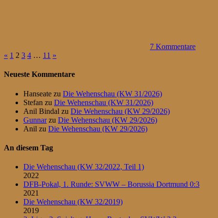
7 Kommentare
Seitennummerierung
Vorherige
Nächste
«
1
2
3
4
…
11
»
Beiträge
Beiträge
der
Neueste Kommentare
Beiträge
Hanseate
zu
Die Wehenschau (KW 31/2026)
Stefan
zu
Die Wehenschau (KW 31/2026)
Anil Bindal
zu
Die Wehenschau (KW 29/2026)
Gunnar
zu
Die Wehenschau (KW 29/2026)
Anil
zu
Die Wehenschau (KW 29/2026)
An diesem Tag
Die Wehenschau (KW 32/2022, Teil 1)
2022
DFB-Pokal, 1. Runde: SVWW – Borussia Dortmund 0:3
2021
Die Wehenschau (KW 32/2019)
2019