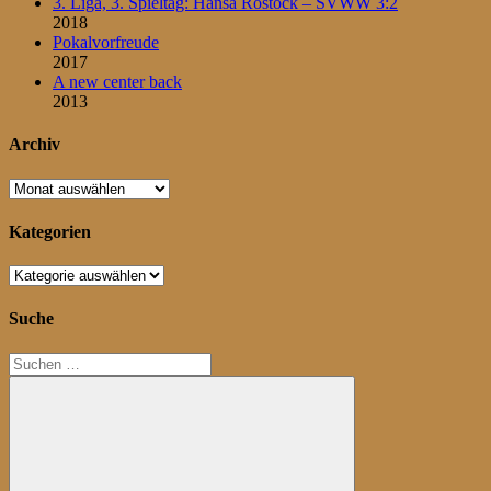
3. Liga, 3. Spieltag: Hansa Rostock – SVWW 3:2
2018
Pokalvorfreude
2017
A new center back
2013
Archiv
Archiv
Kategorien
Kategorien
Suche
Suchen
nach: