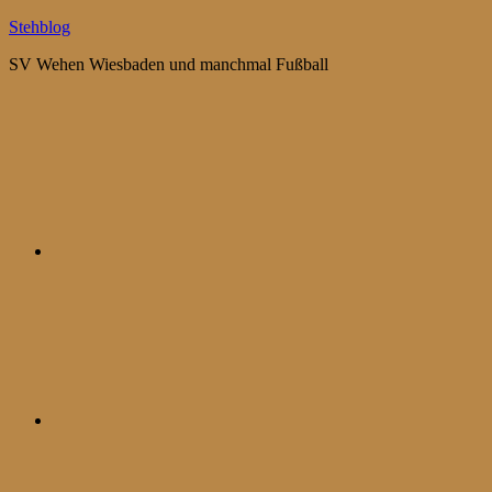
Zum
Stehblog
Inhalt
SV Wehen Wiesbaden und manchmal Fußball
springen
Bluesky
Mastodon
WhatsApp