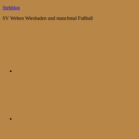
Zum
Stehblog
Inhalt
SV Wehen Wiesbaden und manchmal Fußball
springen
Bluesky
Mastodon
WhatsApp