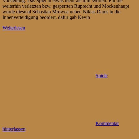
Vorstellung. Das Spiel in etwas mehr als fünf Worten: Für die
weiterhin verletzten bzw. gesperrten Ruprecht und Mockenhaupt
wurde diesmal Sebastian Mrowca neben Niklas Dams in die
Innenverteidigung beordert, dafür gab Kevin
Weiterlesen
Spiele
Kommentar
hinterlassen