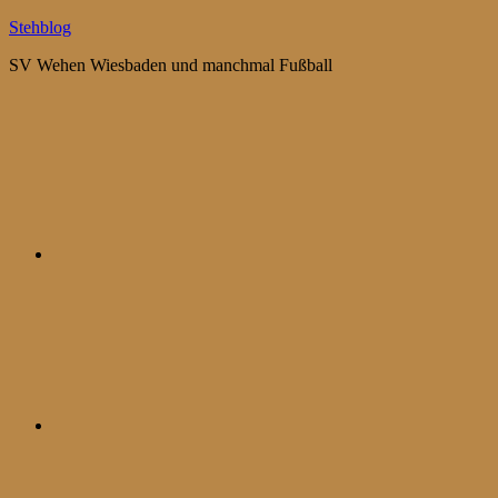
Zum
Stehblog
Inhalt
SV Wehen Wiesbaden und manchmal Fußball
springen
Bluesky
Mastodon
WhatsApp