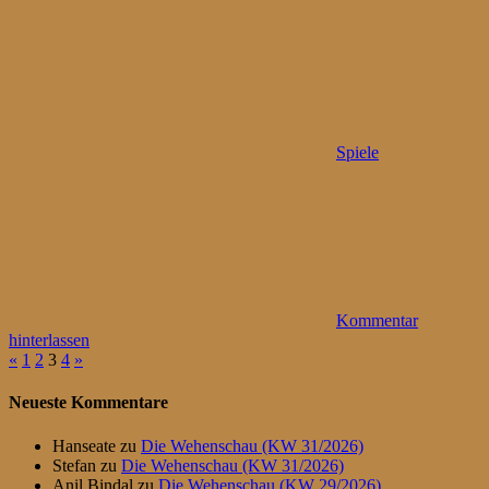
Spiele
Kommentar
hinterlassen
Seitennummerierung
Vorherige
Nächste
«
1
2
3
4
»
Beiträge
Beiträge
der
Neueste Kommentare
Beiträge
Hanseate
zu
Die Wehenschau (KW 31/2026)
Stefan
zu
Die Wehenschau (KW 31/2026)
Anil Bindal
zu
Die Wehenschau (KW 29/2026)