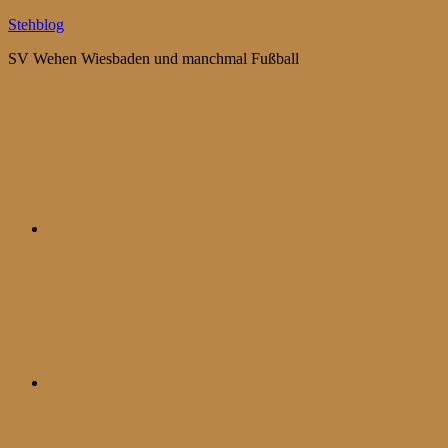
Zum
Stehblog
Inhalt
SV Wehen Wiesbaden und manchmal Fußball
springen
Bluesky
Mastodon
WhatsApp