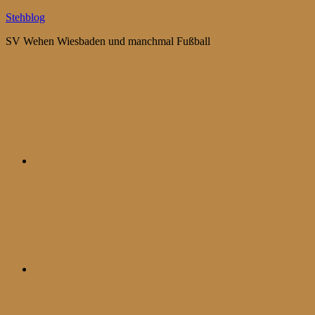
Zum
Stehblog
Inhalt
SV Wehen Wiesbaden und manchmal Fußball
springen
Bluesky
Mastodon
WhatsApp