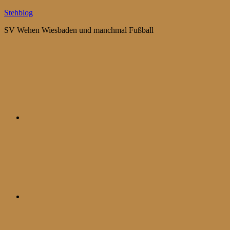
Zum
Stehblog
Inhalt
SV Wehen Wiesbaden und manchmal Fußball
springen
Bluesky
Mastodon
WhatsApp