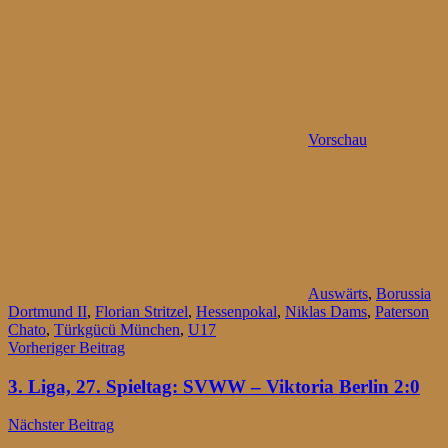
Vorschau
Auswärts
,
Borussia
Dortmund II
,
Florian Stritzel
,
Hessenpokal
,
Niklas Dams
,
Paterson
Chato
,
Türkgücü München
,
U17
Beitragsnavigation
Vorheriger Beitrag
3. Liga, 27. Spieltag: SVWW – Viktoria Berlin 2:0
Nächster Beitrag