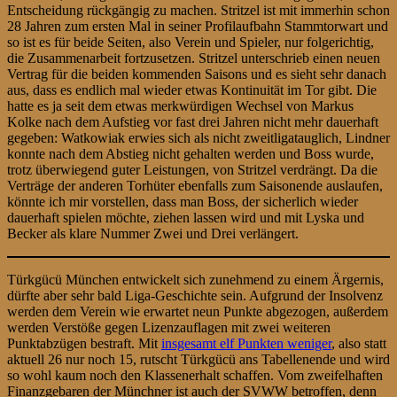
Entscheidung rückgängig zu machen. Stritzel ist mit immerhin schon
28 Jahren zum ersten Mal in seiner Profilaufbahn Stammtorwart und
so ist es für beide Seiten, also Verein und Spieler, nur folgerichtig,
die Zusammenarbeit fortzusetzen. Stritzel unterschrieb einen neuen
Vertrag für die beiden kommenden Saisons und es sieht sehr danach
aus, dass es endlich mal wieder etwas Kontinuität im Tor gibt. Die
hatte es ja seit dem etwas merkwürdigen Wechsel von Markus
Kolke nach dem Aufstieg vor fast drei Jahren nicht mehr dauerhaft
gegeben: Watkowiak erwies sich als nicht zweitligatauglich, Lindner
konnte nach dem Abstieg nicht gehalten werden und Boss wurde,
trotz überwiegend guter Leistungen, von Stritzel verdrängt. Da die
Verträge der anderen Torhüter ebenfalls zum Saisonende auslaufen,
könnte ich mir vorstellen, dass man Boss, der sicherlich wieder
dauerhaft spielen möchte, ziehen lassen wird und mit Lyska und
Becker als klare Nummer Zwei und Drei verlängert.
Türkgücü München entwickelt sich zunehmend zu einem Ärgernis,
dürfte aber sehr bald Liga-Geschichte sein. Aufgrund der Insolvenz
werden dem Verein wie erwartet neun Punkte abgezogen, außerdem
werden Verstöße gegen Lizenzauflagen mit zwei weiteren
Punktabzügen bestraft. Mit
insgesamt elf Punkten weniger
, also statt
aktuell 26 nur noch 15, rutscht Türkgücü ans Tabellenende und wird
so wohl kaum noch den Klassenerhalt schaffen. Vom zweifelhaften
Finanzgebaren der Münchner ist auch der SVWW betroffen, denn