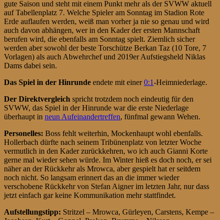
gute Saison und steht mit einem Punkt mehr als der SVWW aktuell
auf Tabellenplatz 7. Welche Spieler am Sonntag im Stadion Rote
Erde auflaufen werden, weiß man vorher ja nie so genau und wird
auch davon abhängen, wer in den Kader der ersten Mannschaft
berufen wird, die ebenfalls am Sonntag spielt. Ziemlich sicher
werden aber sowohl der beste Torschütze Berkan Taz (10 Tore, 7
Vorlagen) als auch Abwehrchef und 2019er Aufstiegsheld Niklas
Dams dabei sein.
Das Spiel in der Hinrunde
endete mit einer
0:1
-Heimniederlage.
Der Direktvergleich
spricht trotzdem noch eindeutig für den
SVWW, das Spiel in der Hinrunde war die erste Niederlage
überhaupt in
neun Aufeinandertreffen
, fünfmal gewann Wehen.
Personelles:
Boss fehlt weiterhin, Mockenhaupt wohl ebenfalls.
Hollerbach dürfte nach seinem Tribünenplatz von letzter Woche
vermutlich in den Kader zurückkehren, wo ich auch Gianni Korte
gerne mal wieder sehen würde. Im Winter hieß es doch noch, er sei
näher an der Rückkehr als Mrowca, aber gespielt hat er seitdem
noch nicht. So langsam erinnert das an die immer wieder
verschobene Rückkehr von Stefan Aigner im letzten Jahr, nur dass
jetzt einfach gar keine Kommunikation mehr stattfindet.
Aufstellungstipp:
Stritzel – Mrowca, Gürleyen, Carstens, Kempe –