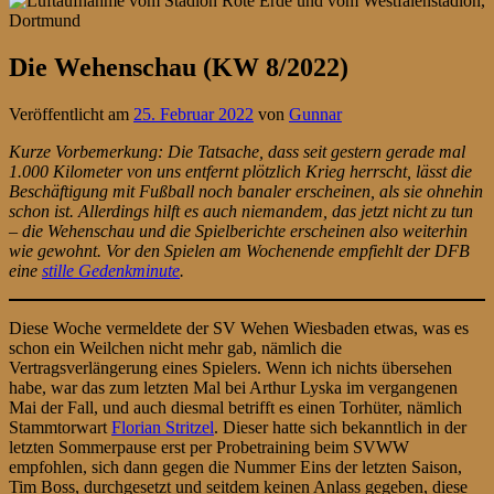
Die Wehenschau (KW 8/2022)
Veröffentlicht am
25. Februar 2022
von
Gunnar
Kurze Vorbemerkung: Die Tatsache, dass seit gestern gerade mal
1.000 Kilometer von uns entfernt plötzlich Krieg herrscht, lässt die
Beschäftigung mit Fußball noch banaler erscheinen, als sie ohnehin
schon ist. Allerdings hilft es auch niemandem, das jetzt nicht zu tun
– die Wehenschau und die Spielberichte erscheinen also weiterhin
wie gewohnt. Vor den Spielen am Wochenende empfiehlt der DFB
eine
stille Gedenkminute
.
Diese Woche vermeldete der SV Wehen Wiesbaden etwas, was es
schon ein Weilchen nicht mehr gab, nämlich die
Vertragsverlängerung eines Spielers. Wenn ich nichts übersehen
habe, war das zum letzten Mal bei Arthur Lyska im vergangenen
Mai der Fall, und auch diesmal betrifft es einen Torhüter, nämlich
Stammtorwart
Florian Stritzel
. Dieser hatte sich bekanntlich in der
letzten Sommerpause erst per Probetraining beim SVWW
empfohlen, sich dann gegen die Nummer Eins der letzten Saison,
Tim Boss, durchgesetzt und seitdem keinen Anlass gegeben, diese