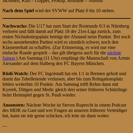
Jacobsen, Kurt – Goppel, Prokop, Brumme – Nilsson
Nach dem Spiel
wird der SVWW auf Platz 6 bis 10 stehen.
Nachwuchs:
Die U17 hat zum Start der Restrunde 0:3 in Nürnberg
verloren und fällt damit auf Platz 18 der 21er-Liga zurück, zum
ersten Nichtabstiegsplatz beträgt der Abstand neun Punkte. Bei noch
sechs ausstehenden Partien wird es ziemlich schwer, noch den
Klassenerhalt zu schaffen. (Zur Erinnerung, es wird nur eine
einfache Runde gespielt – das gilt übrigens auch für die
nächste
Saison
.) Am Samstag (11 Uhr) empfängt die Mannschaft von Armin
Alexander auf dem Halberg den FC Bayern München.
Rüdi-Watch:
Der FC Ingolstadt hat ein 1:1 in Bremen geholt und
damit das Tabellenende verlassen, aber bis zum Relegationsplatz
fehlen weiterhin 10 Punkte. Am Samstag trifft Rehm dann mit
Kyereh, Dittgen und Medic gleich drei seiner früheren Schützlinge
beim Heimspiel gegen St. Pauli wieder.
Ansonsten:
Nächste Woche ist Steven Ruprecht in einem Podcast
des MDR zu Gast und wer Fragen an unseren früheren Verteidiger
hat, kann sie mir gerne schicken, ich leite sie dann weiter.
—