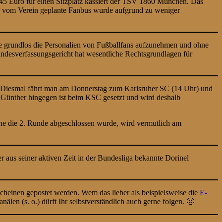
 45 Euro für einen Sitzplatz kassiert der TSV 1860 München. Das
r vom Verein geplante Fanbus wurde aufgrund zu weniger
ise grundlos die Personalien von Fußballfans aufzunehmen und ohne
Bundesverfassungsgericht hat wesentliche Rechtsgrundlagen für
. Diesmal fährt man am Donnerstag zum Karlsruher SC (14 Uhr) und
e Günther hingegen ist beim KSC gesetzt und wird deshalb
e die 2. Runde abgeschlossen wurde, wird vermutlich am
er aus seiner aktiven Zeit in der Bundesliga bekannte Dorinel
scheinen gepostet werden. Wem das lieber als beispielsweise die
E-
älen (s. o.) dürft Ihr selbstverständlich auch gerne folgen. 🙂