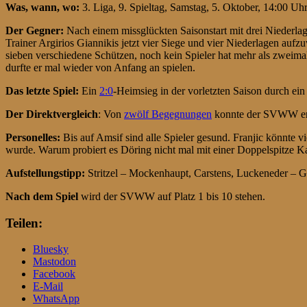
Was, wann, wo:
3. Liga, 9. Spieltag, Samstag, 5. Oktober, 14:00 
Der Gegner:
Nach einem missglückten Saisonstart mit drei Niederla
Trainer Argirios Giannikis jetzt vier Siege und vier Niederlagen auf
sieben verschiedene Schützen, noch kein Spieler hat mehr als zwei
durfte er mal wieder von Anfang an spielen.
D
as letzte Spiel
:
Ein
2:0
-Heimsieg in der vorletzten Saison durch ei
Der Direktvergleich
: Von
zwölf Begegnungen
konnte der SVWW erst
Personelles:
Bis auf Amsif sind alle Spieler gesund. Franjic könnte
wurde. Warum probiert es Döring nicht mal mit einer Doppelspitze K
Aufstellungstipp:
Stritzel – Mockenhaupt, Carstens, Luckeneder – G
Nach dem Spiel
wird der SVWW auf Platz 1 bis 10 stehen.
Teilen:
Bluesky
Mastodon
Facebook
E-Mail
WhatsApp