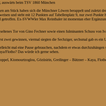
Uhr, auswärts beim TSV 1860 München
gen am Stück haben sich die Münchner Löwen berappelt und zuletzt dr
zuweisen und steht mit 12 Punkten auf Tabellenplatz 9, nur zwei Punkte
mal getroffen. Ex-SVWWler Max Reinthaler ist momentan eher Ergänzun
n seltenes Tor von Gino Fechner sowie einen fulminanten Schuss von Iva
 zwei gewinnen, viermal siegten die Sechziger, sechsmal gab es ein 
 vielleicht mal eine Pause gebrauchen, nachdem er etwas durchzuhänge
aya/Flotho? Das würde ich gerne sehen.
oppel, Kiomourtzoglou, Gözüsirin, Greilinger – Bätzner – Kaya, Floth