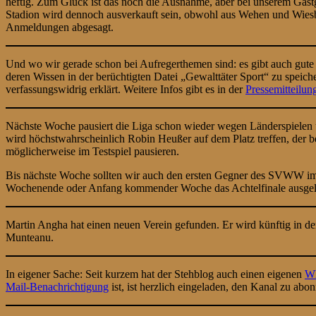
heftig. Zum Glück ist das noch die Ausnahme, aber bei unserem Gastg
Stadion wird dennoch ausverkauft sein, obwohl aus Wehen und Wiesb
Anmeldungen abgesagt.
Und wo wir gerade schon bei Aufregerthemen sind: es gibt auch gute 
deren Wissen in der berüchtigten Datei „Gewalttäter Sport“ zu speich
verfassungswidrig erklärt. Weitere Infos gibt es in der
Pressemitteilun
Nächste Woche pausiert die Liga schon wieder wegen Länderspielen 
wird höchstwahrscheinlich Robin Heußer auf dem Platz treffen, der 
möglicherweise im Testspiel pausieren.
Bis nächste Woche sollten wir auch den ersten Gegner des SVWW im
Wochenende oder Anfang kommender Woche das Achtelfinale ausgel
Martin Angha hat einen neuen Verein gefunden. Er wird künftig in der 
Munteanu.
In eigener Sache: Seit kurzem hat der Stehblog auch einen eigenen
Wh
Mail-Benachrichtigung
ist, ist herzlich eingeladen, den Kanal zu abo