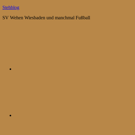
Zum
Stehblog
Inhalt
SV Wehen Wiesbaden und manchmal Fußball
springen
Bluesky
Mastodon
WhatsApp