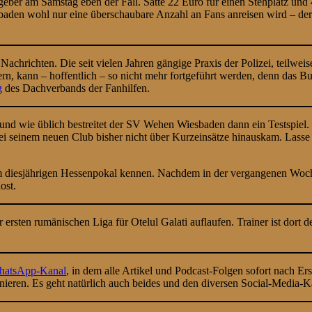
eber am Samstag eben der Fall. Satte 22 Euro für einen Stehplatz und
aden wohl nur eine überschaubare Anzahl an Fans anreisen wird – de
Nachrichten. Die seit vielen Jahren gängige Praxis der Polizei, teilwe
ern, kann – hoffentlich – so nicht mehr fortgeführt werden, denn das 
g
des Dachverbands der Fanhilfen.
und wie üblich bestreitet der SV Wehen Wiesbaden dann ein Testspiel
bei seinem neuen Club bisher nicht über Kurzeinsätze hinauskam. Lass
 diesjährigen Hessenpokal kennen. Nachdem in der vergangenen Woch
ost.
ersten rumänischen Liga für Otelul Galati auflaufen. Trainer ist dort d
atsApp-Kanal
, in dem alle Artikel und Podcast-Folgen sofort nach Er
nnieren. Es geht natürlich auch beides und den diversen Social-Media-Kan