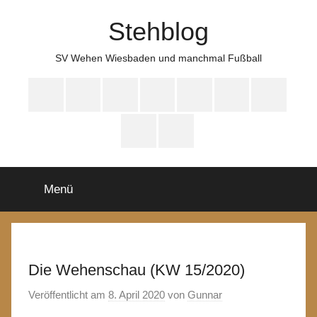
Zum
Stehblog
Inhalt
springen
SV Wehen Wiesbaden und manchmal Fußball
Bluesky
Mastodon
WhatsApp
HYFE
Instagram
Facebook
iTunes
Spotify
YouTube
Menü
Die Wehenschau (KW 15/2020)
Veröffentlicht am
8. April 2020
von
Gunnar