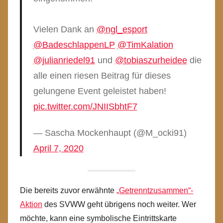
Vielen Dank an
@ngl_esport
@BadeschlappenLP
@TimKalation
@julianriedel91
und
@tobiaszurheidee
die
alle einen riesen Beitrag für dieses
gelungene Event geleistet haben!
pic.twitter.com/JNIISbhtF7
— Sascha Mockenhaupt (@M_ocki91)
April 7, 2020
Die bereits zuvor erwähnte
„Getrenntzusammen“-
Aktion
des SVWW geht übrigens noch weiter. Wer
möchte, kann eine symbolische Eintrittskarte