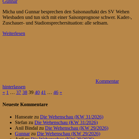
Gunnar
Micha und Gunnar besprechen den Saisonauftakt des SV Wehen
Wiesbaden und tun sich mit einer Saisonprognose schwer. Kader-,
Zuschauer- und Stadionsprechersituation: alle seltsam.
Weiterlesen
Kommentar
hinterlassen
Seitennummerierung
Vorherige
Nächste
«
1
…
37
38
39
40
41
…
46
»
Beiträge
Beiträge
der
Neueste Kommentare
Beiträge
Hanseate
zu
Die Wehenschau (KW 31/2026)
Stefan
zu
Die Wehenschau (KW 31/2026)
Anil Bindal
zu
Die Wehenschau (KW 29/2026)
Gunnar
zu
Die Wehenschau (KW 29/2026)