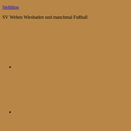
Zum
Stehblog
Inhalt
SV Wehen Wiesbaden und manchmal Fußball
springen
Bluesky
Mastodon
WhatsApp